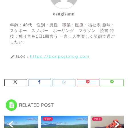
osugisann
年齢：40代 性別：男性 職業：医療・福祉系 趣味：
スケボー スノボー ボーリング マラソン 読書 特
技：独り言を1日1回言う 一言：人生楽しく笑顔で過ご
したい.
https://bonpojiblog.com
BLOG：
RELATED POST
グ
ブログ
ブログ