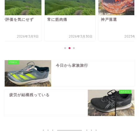
果や評価を気にせず
常に筋肉痛
神戸落選
2026年3月9日
2026年3月30日
2025年7
今日から家族旅行
疲労が結構残っている