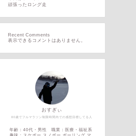
頑張ったロング走
Recent Comments
表示できるコメントはありません。
おすぎぃ
80歳でフルマラソン制限時間内での感想目標してる人
年齢：40代・男性 職業：医療・福祉系
趣味：スケボー,スノボー,ボーリング,マ