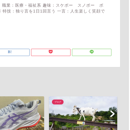
 職業：医療・福祉系 趣味：スケボー スノボー ボ
 特技：独り言を1日1回言う 一言：人生楽しく笑顔で
ブログ
ブ