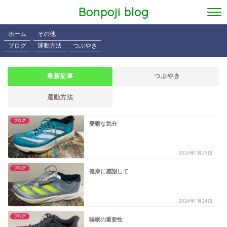
Bonpoji blog
ホーム
その他
ブログ
運動方法
つぶやき
最新記事
つぶやき
運動方法
ブログ
憂鬱な気分
2024年1月25日
ブログ
健康に感謝して
2024年1月24日
ブログ
睡眠の重要性