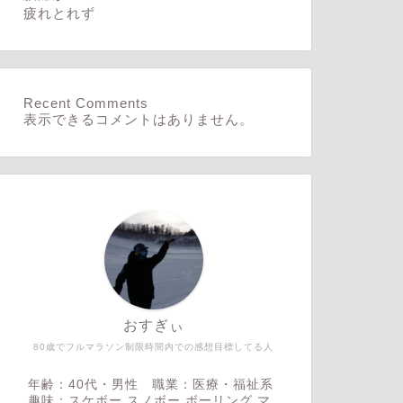
疲れとれず
Recent Comments
表示できるコメントはありません。
おすぎぃ
80歳でフルマラソン制限時間内での感想目標してる人
年齢：40代・男性 職業：医療・福祉系
趣味：スケボー,スノボー,ボーリング,マ