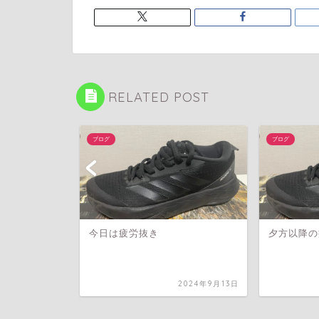
RELATED POST
ブログ
ブログ
今日は疲労抜き
夕方以降の
024年10月28日
2024年9月13日