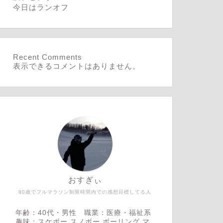
今日はランオフ
Recent Comments
表示できるコメントはありません。
おすぎぃ
80歳でフルマラソン制限時間内での感想目標してる人
年齢：40代・男性 職業：医療・福祉系
趣味：スケボー,スノボー,ボーリング,マ