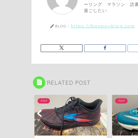
ーリング マラソン 読書
過ごしたい.
https://bonpojiblog.com
BLOG：
RELATED POST
ブログ
ブログ