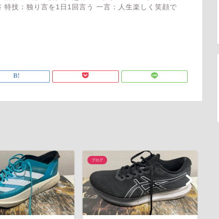
 特技：独り言を1日1回言う 一言：人生楽しく笑顔で
ブログ
ブ