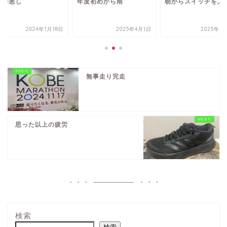
子が悪し
年度初めから雨
朝からスイッチを入
2024年1月18日
2025年4月1日
2025年8
無事走り完走
思った以上の疲労
検索