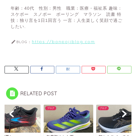
年齢：40代 性別：男性 職業：医療・福祉系 趣味：
スケボー スノボー ボーリング マラソン 読書 特
技：独り言を1日1回言う 一言：人生楽しく笑顔で過ご
したい.
https://bonpojiblog.com
BLOG：
RELATED POST
グ
ブログ
ブログ