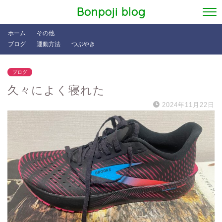
Bonpoji blog
ホーム
その他
ブログ
運動方法
つぶやき
ブログ
久々によく寝れた
2024年11月22日