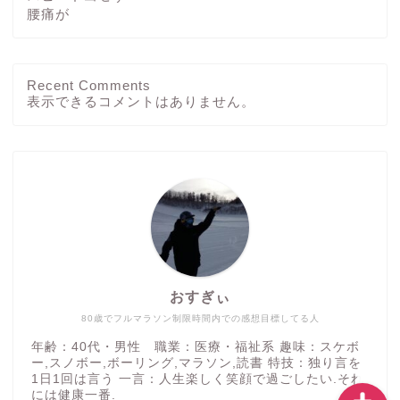
腰痛が
Recent Comments
ホーム
表示できるコメントはありません。
ブログ
その他
運動方法
おすぎぃ
つぶやき
80歳でフルマラソン制限時間内での感想目標してる人
年齢：40代・男性 職業：医療・福祉系 趣味：スケボ
ー,スノボー,ボーリング,マラソン,読書 特技：独り言を
1日1回は言う 一言：人生楽しく笑顔で過ごしたい.それ
には健康一番.