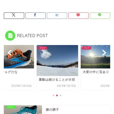
RELATED POST
グ
ブログ
ブログ
いジョグだな
大変の中に宝あり
運動は続けることが大切
2025年11月26日
2023年7月13日
2025年1
腰の調子