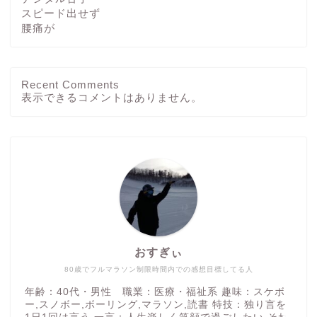
スピード出せず
腰痛が
Recent Comments
ホーム
表示できるコメントはありません。
ブログ
その他
運動方法
おすぎぃ
つぶやき
80歳でフルマラソン制限時間内での感想目標してる人
年齢：40代・男性 職業：医療・福祉系 趣味：スケボ
ー,スノボー,ボーリング,マラソン,読書 特技：独り言を