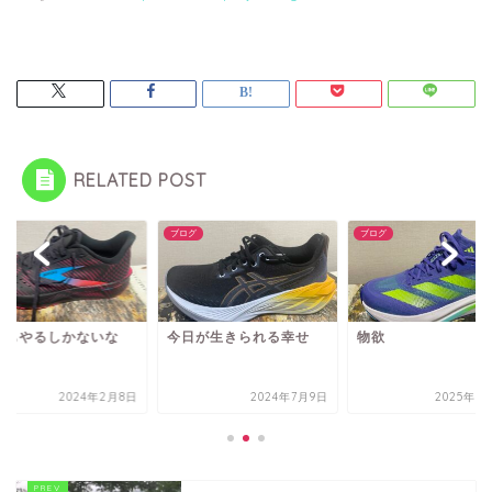
RELATED POST
グ
ブログ
ブログ
日もやるしかないな
今日が生きられる幸せ
物欲
2024年2月8日
2024年7月9日
2025年5