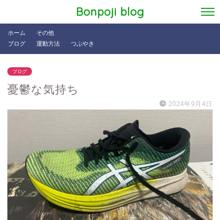
Bonpoji blog
ホーム
その他
ブログ
運動方法
つぶやき
ブログ
憂鬱な気持ち
2024年9月4日