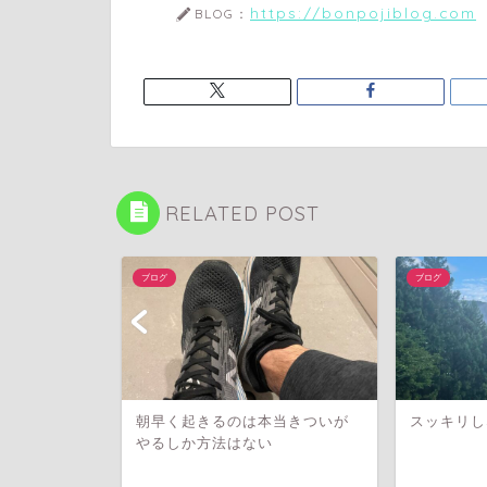
https://bonpojiblog.com
BLOG：
RELATED POST
ブログ
ブログ
い
朝早く起きるのは本当きついが
スッキリし
やるしか方法はない