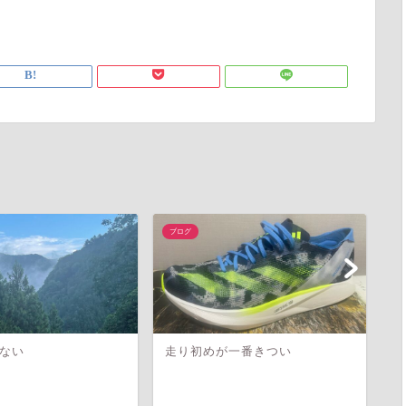
ブログ
ブ
ない
走り初めが一番きつい
朝
や