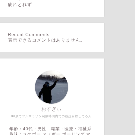
疲れとれず
Recent Comments
表示できるコメントはありません。
おすぎぃ
80歳でフルマラソン制限時間内での感想目標してる人
年齢：40代・男性 職業：医療・福祉系
趣味：スケボー,スノボー,ボーリング,マ