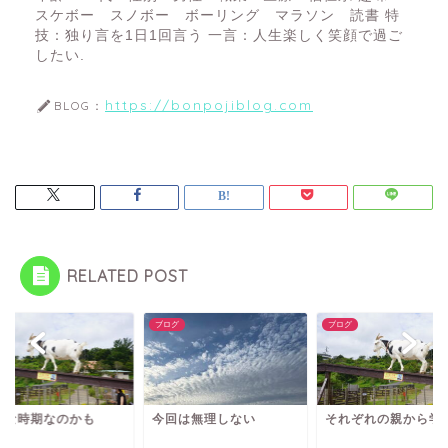
スケボー スノボー ボーリング マラソン 読書 特
技：独り言を1日1回言う 一言：人生楽しく笑顔で過ご
したい.
https://bonpojiblog.com
BLOG：
RELATED POST
グ
ブログ
ブログ
んな時期なのかも
今回は無理しない
それぞれの親から学