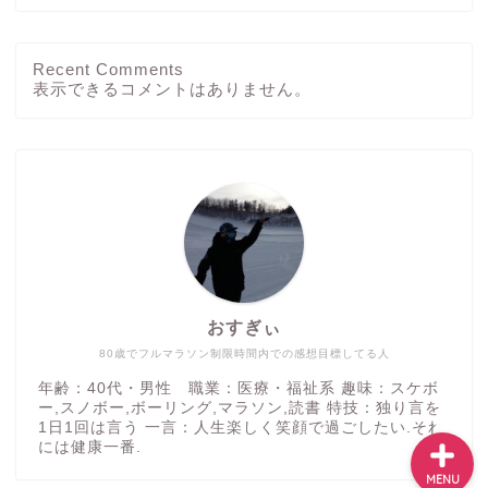
Recent Comments
ホーム
表示できるコメントはありません。
ブログ
その他
運動方法
おすぎぃ
つぶやき
80歳でフルマラソン制限時間内での感想目標してる人
年齢：40代・男性 職業：医療・福祉系 趣味：スケボ
ー,スノボー,ボーリング,マラソン,読書 特技：独り言を
1日1回は言う 一言：人生楽しく笑顔で過ごしたい.それ
には健康一番.
MENU