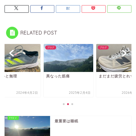
RELATED POST
グ
ブログ
ブログ
ないと無理
異なった筋痛
まだまだ疲労とれず
2024年4月2日
2025年2月4日
2026年3
最重要は睡眠