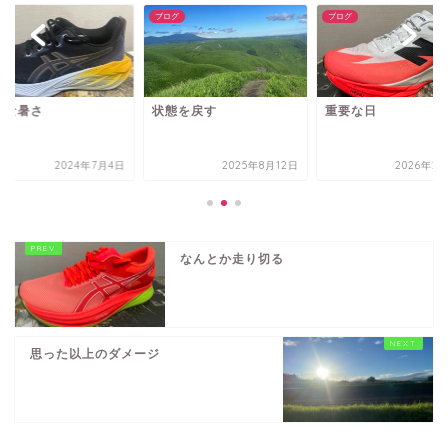
グ
ブログ
ブログ
常な暑さ
状態を戻す
重要な日
2024年7月4日
2025年8月12日
2026年2
なんとか走り切る
思った以上のダメージ