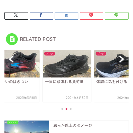
RELATED POST
グ
ブログ
ブログ
れないのはきつい
一日に頑張れる負荷量
体調に気を付ける
2025年3月8日
2024年6月30日
2024年6
思った以上のダメージ