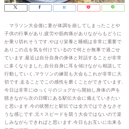
マラソン大会後に妻が体調を崩してしまったことや
子供の行事があり,疲労や筋肉痛がありながらもどうに
か乗り切れそうです.やはり栄養と睡眠は非常に重要で
ありこの点を気を付けているので何とか無事で過ごせ
ています.最近は自分自身の身体と対話することが非常
に多くなりました.自分自身に耳を傾けながら相談して
行動していく.マラソンの練習も大会もこれが非常に大
切です.走ることでこの感性を磨くことができています.
今日は非常にゆっくりのジョグから開始し身体の声を
聴きながら次の日曜にある駅伝大会に備えていきたい
と思います.今の状態だと駅伝では全力ではできなさそ
うな感じです.元々スピードを競う大会ではないので楽
しみながらできればと思います.今日もお互いに出来る