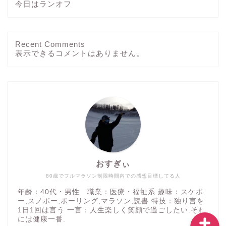
今日はランオフ
Recent Comments
ホーム
表示できるコメントはありません。
ブログ
その他
運動方法
おすぎぃ
つぶやき
80歳でフルマラソン制限時間内での感想目標してる人
年齢：40代・男性 職業：医療・福祉系 趣味：スケボ
ー,スノボー,ボーリング,マラソン,読書 特技：独り言を
1日1回は言う 一言：人生楽しく笑顔で過ごしたい.それ
には健康一番.