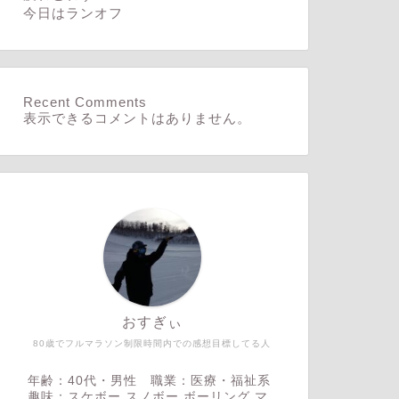
今日はランオフ
Recent Comments
表示できるコメントはありません。
おすぎぃ
80歳でフルマラソン制限時間内での感想目標してる人
年齢：40代・男性 職業：医療・福祉系
趣味：スケボー,スノボー,ボーリング,マ