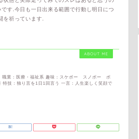
る状態と実際走ってみてのズレはあると思うの
です.今日も一日出来る範囲で行動し明日につ
闘を祈っています.
ABOUT ME
 職業：医療・福祉系 趣味：スケボー スノボー ボ
 特技：独り言を1日1回言う 一言：人生楽しく笑顔で