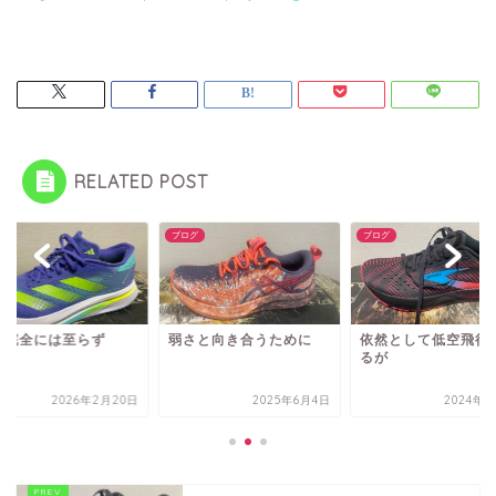
RELATED POST
グ
ブログ
ブログ
だ完全には至らず
弱さと向き合うために
依然として低空飛行
るが
2026年2月20日
2025年6月4日
2024年5