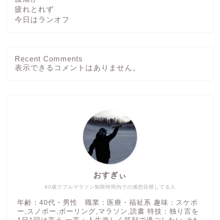
疲れとれず
今日はランオフ
Recent Comments
ホーム
表示できるコメントはありません。
ブログ
その他
運動方法
おすぎぃ
つぶやき
80歳でフルマラソン制限時間内での感想目標してる人
年齢：40代・男性 職業：医療・福祉系 趣味：スケボ
ー,スノボー,ボーリング,マラソン,読書 特技：独り言を