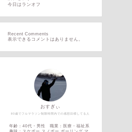
今日はランオフ
Recent Comments
表示できるコメントはありません。
おすぎぃ
80歳でフルマラソン制限時間内での感想目標してる人
年齢：40代・男性 職業：医療・福祉系
趣味：スケボー,スノボー,ボーリング,マ