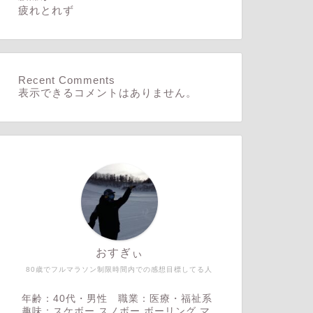
疲れとれず
Recent Comments
表示できるコメントはありません。
おすぎぃ
80歳でフルマラソン制限時間内での感想目標してる人
年齢：40代・男性 職業：医療・福祉系
趣味：スケボー,スノボー,ボーリング,マ