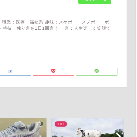
 職業：医療・福祉系 趣味：スケボー スノボー ボ
 特技：独り言を1日1回言う 一言：人生楽しく笑顔で
ブログ
ブ