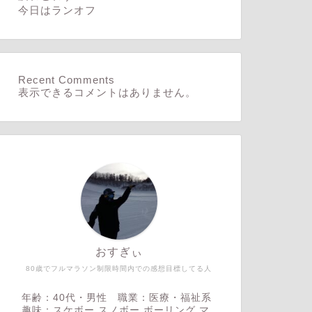
今日はランオフ
Recent Comments
表示できるコメントはありません。
おすぎぃ
80歳でフルマラソン制限時間内での感想目標してる人
年齢：40代・男性 職業：医療・福祉系
趣味：スケボー,スノボー,ボーリング,マ