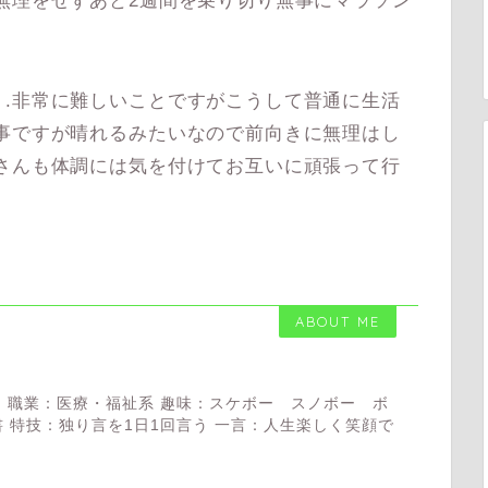
無理をせずあと2週間を乗り切り無事にマラソン
.非常に難しいことですがこうして普通に生活
事ですが晴れるみたいなので前向きに無理はし
さんも体調には気を付けてお互いに頑張って行
ABOUT ME
 職業：医療・福祉系 趣味：スケボー スノボー ボ
 特技：独り言を1日1回言う 一言：人生楽しく笑顔で