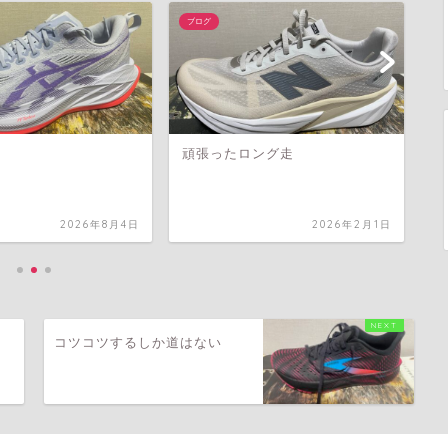
ブログ
ブ
頑張ったロング走
自
2026年8月4日
2026年2月1日
コツコツするしか道はない