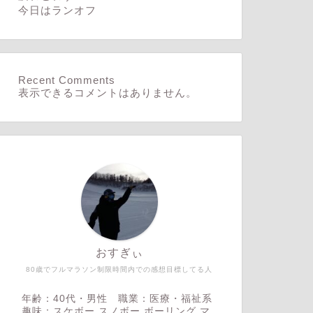
今日はランオフ
Recent Comments
表示できるコメントはありません。
おすぎぃ
80歳でフルマラソン制限時間内での感想目標してる人
年齢：40代・男性 職業：医療・福祉系
趣味：スケボー,スノボー,ボーリング,マ