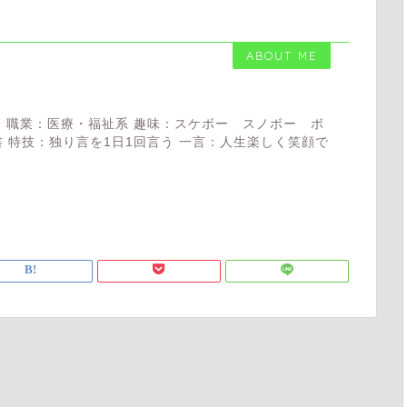
ABOUT ME
 職業：医療・福祉系 趣味：スケボー スノボー ボ
 特技：独り言を1日1回言う 一言：人生楽しく笑顔で