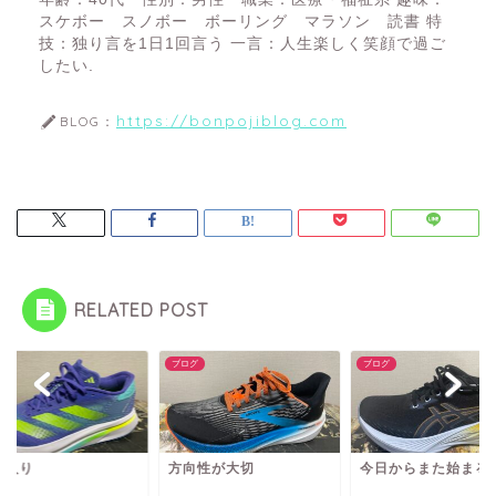
スケボー スノボー ボーリング マラソン 読書 特
技：独り言を1日1回言う 一言：人生楽しく笑顔で過ご
したい.
https://bonpojiblog.com
BLOG：
RELATED POST
グ
ブログ
ブログ
雨入り
方向性が大切
今日からまた始まる