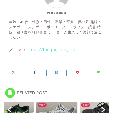
osugisann
年齢：40代 性別：男性 職業：医療・福祉系 趣味：
スケボー スノボー ボーリング マラソン 読書 特
技：独り言を1日1回言う 一言：人生楽しく笑顔で過ご
したい.
https://bonpojiblog.com
BLOG：
RELATED POST
グ
ブログ
ブログ