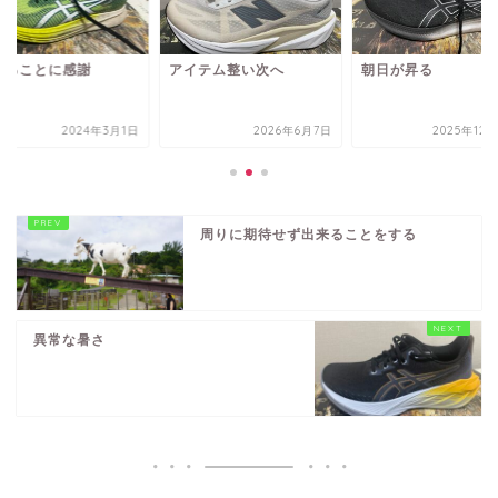
れることに感謝
アイテム整い次へ
朝日が昇る
2024年3月1日
2026年6月7日
2025年12
周りに期待せず出来ることをする
異常な暑さ