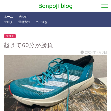
Bonpoji blog
ホーム
その他
ブログ
運動方法
つぶやき
ブログ
起きて60分が勝負
2024年7月3日