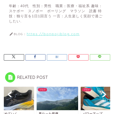
年齢：40代 性別：男性 職業：医療・福祉系 趣味：
スケボー スノボー ボーリング マラソン 読書 特
技：独り言を1日1回言う 一言：人生楽しく笑顔で過ご
したい.
https://bonpojiblog.com
BLOG：
RELATED POST
グ
ブログ
ブログ
を高めていく
異なった筋痛
パワーアップ