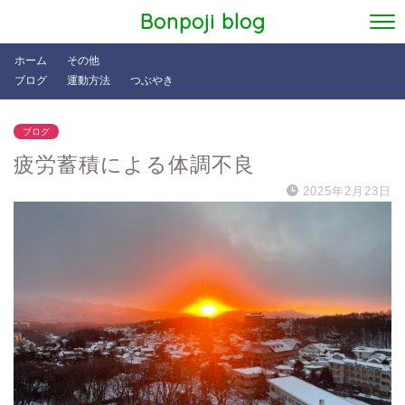
Bonpoji blog
ホーム
その他
ブログ
運動方法
つぶやき
ブログ
疲労蓄積による体調不良
2025年2月23日