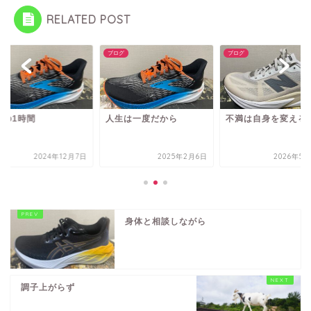
RELATED POST
グ
ブログ
ブログ
魔の1時間
人生は一度だから
不満は自身を変える
2024年12月7日
2025年2月6日
2026年5月
身体と相談しながら
調子上がらず