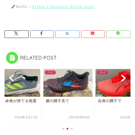
https://bonpojiblog.com
BLOG：
RELATED POST
グ
ブログ
ブログ
分に余裕が持てる程度
膝の調子見て
自身の調子で
2024年3月27日
2024年8月6日
2026年1