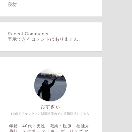
寝坊
Recent Comments
表示できるコメントはありません。
おすぎぃ
80歳でフルマラソン制限時間内での感想目標してる人
年齢：40代・男性 職業：医療・福祉系
趣味：スケボー,スノボー,ボーリング,マ