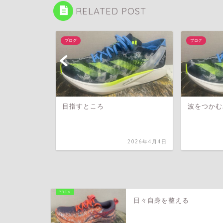
RELATED POST
ブログ
ブログ
目指すところ
波をつかむ
2025年7月17日
2026年4月4日
日々自身を整える