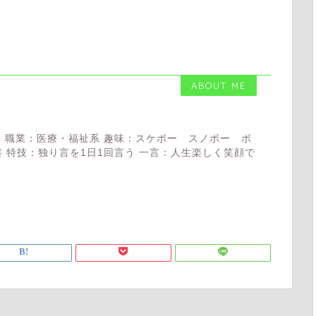
ABOUT ME
 職業：医療・福祉系 趣味：スケボー スノボー ボ
 特技：独り言を1日1回言う 一言：人生楽しく笑顔で