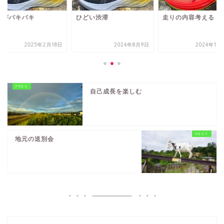
体がバキバキ
ひどい渋滞
走りの内容考える
2025年2月18日
2024年8月9日
2024年10
自己成長を楽しむ
地元の送別会