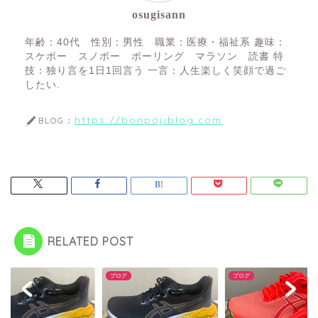
osugisann
年齢：40代 性別：男性 職業：医療・福祉系 趣味：
スケボー スノボー ボーリング マラソン 読書 特
技：独り言を1日1回言う 一言：人生楽しく笑顔で過ご
したい.
https://bonpojiblog.com
BLOG：
RELATED POST
グ
ブログ
ブログ