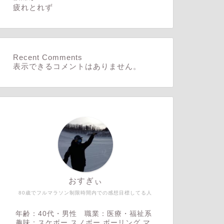
疲れとれず
Recent Comments
表示できるコメントはありません。
おすぎぃ
80歳でフルマラソン制限時間内での感想目標してる人
年齢：40代・男性 職業：医療・福祉系
趣味：スケボー,スノボー,ボーリング,マ