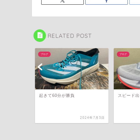
RELATED POST
ブログ
ブログ
起きて60分が勝負
スピード出
025年11月21日
2024年7月3日