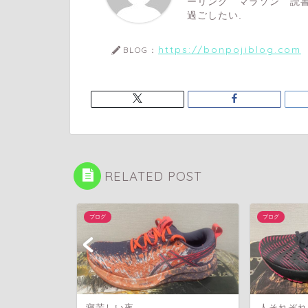
ーリング マラソン 読書
過ごしたい.
https://bonpojiblog.com
BLOG：
RELATED POST
ブログ
ブログ
寝苦しい夜
人それぞれ