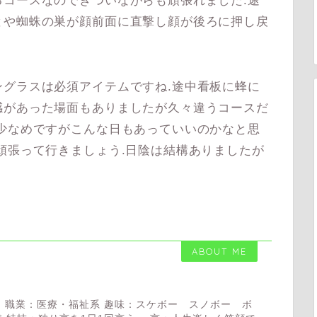
コースなのできついながらも頑張れました.途
とや蜘蛛の巣が顔前面に直撃し顔が後ろに押し戻
グラスは必須アイテムですね.途中看板に蜂に
感があった場面もありましたが久々違うコースだ
少なめですがこんな日もあっていいのかなと思
頑張って行きましょう.日陰は結構ありましたが
ABOUT ME
 職業：医療・福祉系 趣味：スケボー スノボー ボ