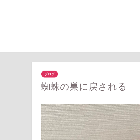
ブログ
蜘蛛の巣に戻される