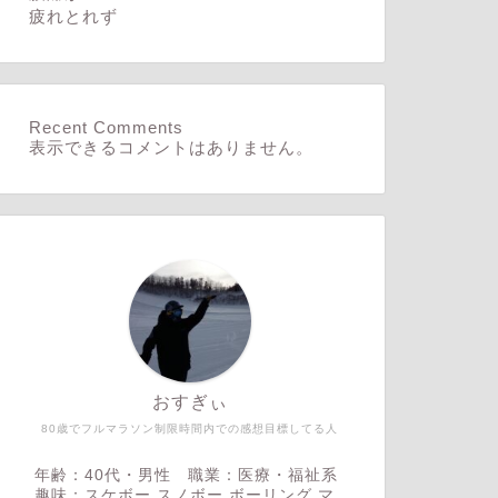
疲れとれず
Recent Comments
表示できるコメントはありません。
おすぎぃ
80歳でフルマラソン制限時間内での感想目標してる人
年齢：40代・男性 職業：医療・福祉系
趣味：スケボー,スノボー,ボーリング,マ