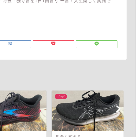
 特技：独り言を1日1回言う 一言：人生楽しく笑顔で
ブログ
ブ
思考を変える
寝