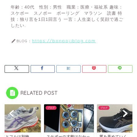
年齢：40代 性別：男性 職業：医療・福祉系 趣味：
スケボー スノボー ボーリング マラソン 読書 特
技：独り言を1日1回言う 一言：人生楽しく笑顔で過ご
したい.
https://bonpojiblog.com
BLOG：
RELATED POST
グ
ブログ
ブログ
ーフとフルは別物
スケボーの才能はなかっ
質を高めていく