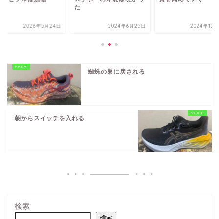
た
2026年5月24日
2024年6月25日
2024年12
蜘蛛の巣に戻される
朝からスイッチを入れる
検索
検索