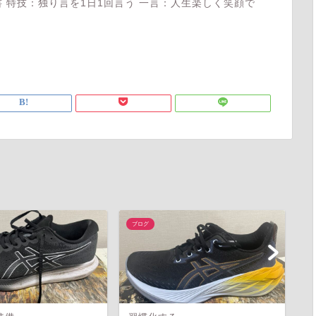
 特技：独り言を1日1回言う 一言：人生楽しく笑顔で
ブログ
ブ