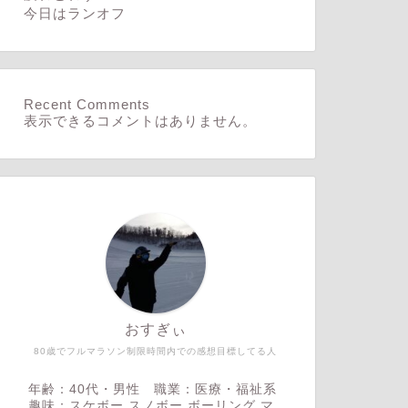
今日はランオフ
Recent Comments
表示できるコメントはありません。
おすぎぃ
80歳でフルマラソン制限時間内での感想目標してる人
年齢：40代・男性 職業：医療・福祉系
趣味：スケボー,スノボー,ボーリング,マ