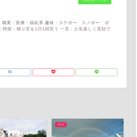
 職業：医療・福祉系 趣味：スケボー スノボー ボ
 特技：独り言を1日1回言う 一言：人生楽しく笑顔で
ブログ
ブ