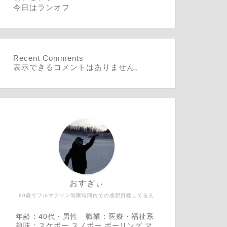
今日はランオフ
Recent Comments
表示できるコメントはありません。
おすぎぃ
80歳でフルマラソン制限時間内での感想目標してる人
年齢：40代・男性 職業：医療・福祉系
趣味：スケボー,スノボー,ボーリング,マ