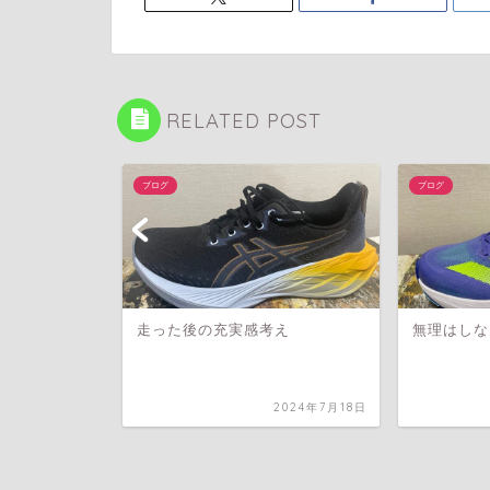
RELATED POST
ブログ
ブログ
走った後の充実感考え
無理はしな
2026年7月20日
2024年7月18日