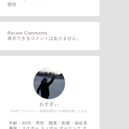
寝坊
Recent Comments
表示できるコメントはありません。
おすぎぃ
80歳でフルマラソン制限時間内での感想目標してる人
年齢：40代・男性 職業：医療・福祉系
趣味：スケボー,スノボー,ボーリング,マ