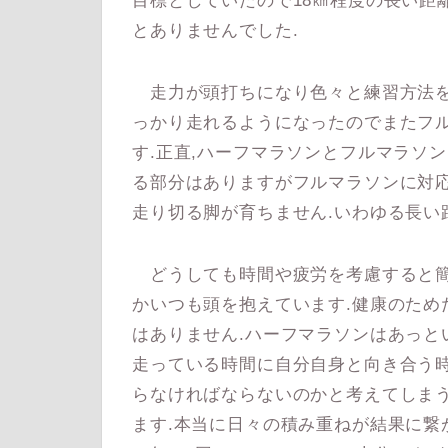
目標としていたので18㎞程度の長い距
とありませんでした.
走力が頭打ちになり色々と練習方法を
っかり走れるようになったのでまたフ
す.正直,ハーフマラソンとフルマラソ
る部分はありますがフルマラソンに対応し
走り切る脚が育ちません.いわゆる長い
どうしても時間や疲労を考慮すると簡
かいつも頭を抱えています.健康のため
はありません.ハーフマラソンはあっと
走っている時間に自分自身と向き合う時
らなければならないのかと考えてしま
ます.本当に日々の積み重ねが結果に繋