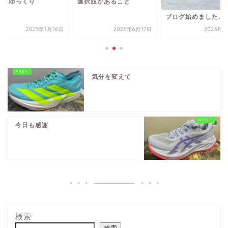
日はゆっくり
選択肢があること
ブログ始めました.
2025年1月16日
2026年6月17日
2023年7
気分を変えて
今日も感謝
検索