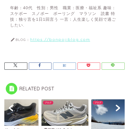
年齢：40代 性別：男性 職業：医療・福祉系 趣味：
スケボー スノボー ボーリング マラソン 読書 特
技：独り言を1日1回言う 一言：人生楽しく笑顔で過ご
したい.
https://bonpojiblog.com
BLOG：
RELATED POST
グ
ブログ
ブログ