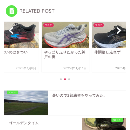
RELATED POST
グ
ブログ
ブログ
れないのはきつい
やっぱり走りたかった神
体調崩し走れず
戸の街
2025年3月8日
2025年11月16日
2025年1
暑いので2部練習をやってみた.
ゴールデンタイム