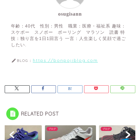
osugisann
年齢：40代 性別：男性 職業：医療・福祉系 趣味：
スケボー スノボー ボーリング マラソン 読書 特
技：独り言を1日1回言う 一言：人生楽しく笑顔で過ご
したい.
https://bonpojiblog.com
BLOG：
RELATED POST
グ
ブログ
ブログ