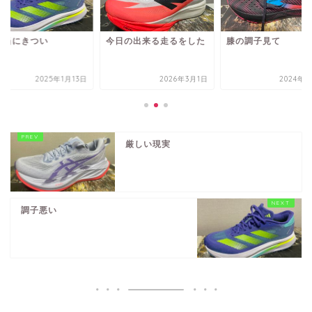
本当にきつい
今日の出来る走るをした
膝の調子見て
2025年1月13日
2026年3月1日
2024年8
厳しい現実
調子悪い