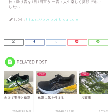
技：独り言を1日1回言う 一言：人生楽しく笑顔で過ご
したい.
https://bonpojiblog.com
BLOG：
RELATED POST
グ
ブログ
ブログ
標に向けて実行と修正
体調に気を付ける
片頭痛
2024年9月14日
2024年6月21日
2024年9