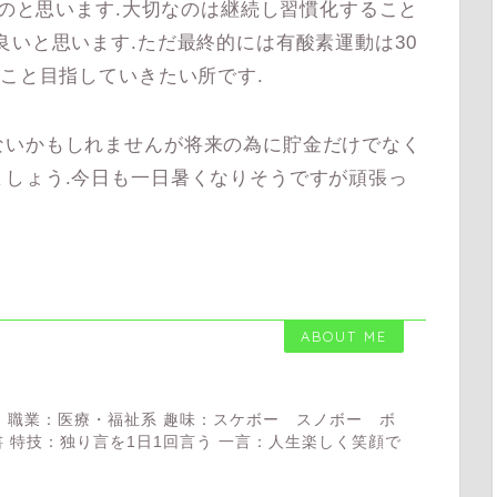
るのと思います.大切なのは継続し習慣化すること
良いと思います.ただ最終的には有酸素運動は30
ること目指していきたい所です.
いかもしれませんが将来の為に貯金だけでなく
しょう.今日も一日暑くなりそうですが頑張っ
ABOUT ME
 職業：医療・福祉系 趣味：スケボー スノボー ボ
 特技：独り言を1日1回言う 一言：人生楽しく笑顔で