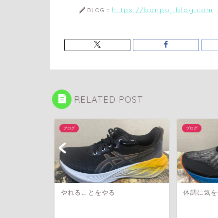
https://bonpojiblog.com
BLOG：
RELATED POST
ブログ
ブログ
え
やれることをやる
体調に気を