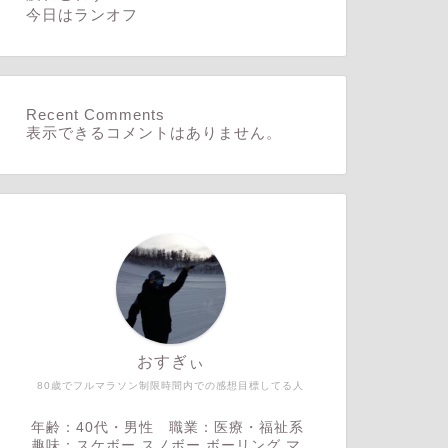
今日はランオフ
Recent Comments
表示できるコメントはありません。
おすぎぃ
80歳でフルマラソン制限時間内での感想目標してる人
年齢：40代・男性 職業：医療・福祉系
趣味：スケボー,スノボー,ボーリング,マ