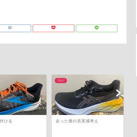
ブログ
ブ
付ける
走った後の充実感考え
や