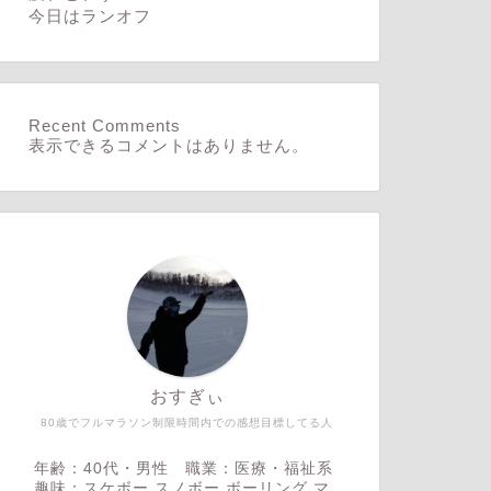
今日はランオフ
Recent Comments
表示できるコメントはありません。
おすぎぃ
80歳でフルマラソン制限時間内での感想目標してる人
年齢：40代・男性 職業：医療・福祉系
趣味：スケボー,スノボー,ボーリング,マ