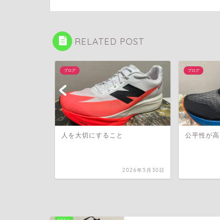
RELATED POST
ブログ
ブログ
る
人を大切にすること
公平性が高
2026年1月13日
2026年5月30日