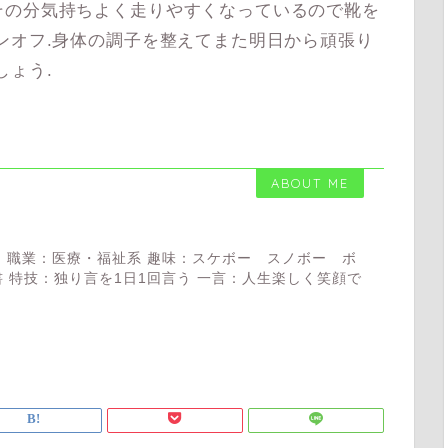
の分気持ちよく走りやすくなっているので靴を
ンオフ.身体の調子を整えてまた明日から頑張り
しょう.
ABOUT ME
 職業：医療・福祉系 趣味：スケボー スノボー ボ
 特技：独り言を1日1回言う 一言：人生楽しく笑顔で