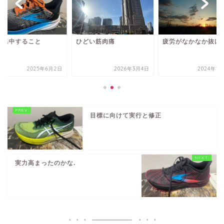
に集中すること
ひどい筋肉痛
疲労がなかなか抜け
2025年6月2日
2026年3月4日
2024年1
目標に向けて実行と修正
実力高まったのかな.