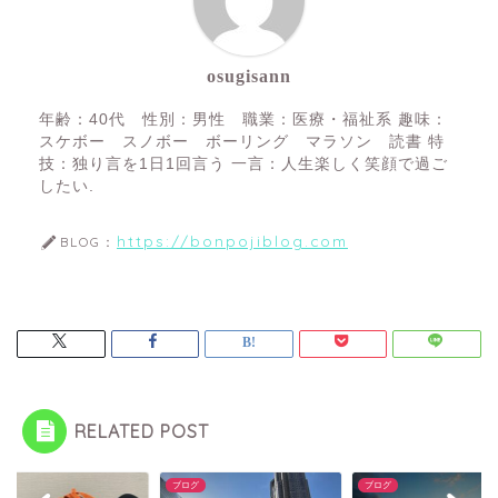
osugisann
年齢：40代 性別：男性 職業：医療・福祉系 趣味：
スケボー スノボー ボーリング マラソン 読書 特
技：独り言を1日1回言う 一言：人生楽しく笑顔で過ご
したい.
https://bonpojiblog.com
BLOG：
RELATED POST
グ
ブログ
ブログ