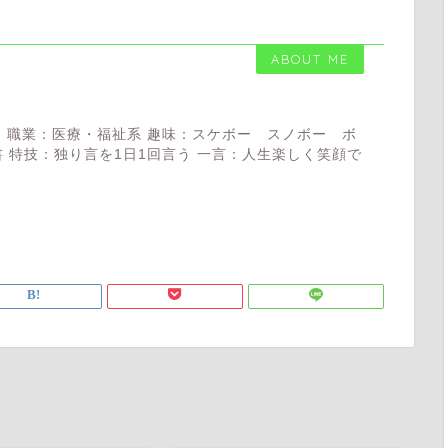
ABOUT ME
 職業：医療・福祉系 趣味：スケボー スノボー ボ
 特技：独り言を1日1回言う 一言：人生楽しく笑顔で