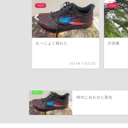
ブログ
ブログ
久々によく寝れた
片頭痛
2025年7月14日
2024年11月22日
時代に合わせた変化