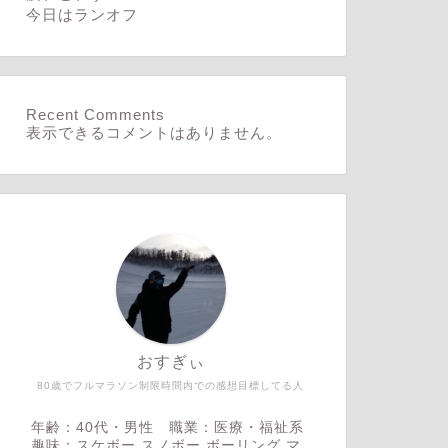
今日はランオフ
Recent Comments
表示できるコメントはありません。
おすぎぃ
80歳でフルマラソン制限時間内での感想目標してる人
年齢：40代・男性 職業：医療・福祉系
趣味：スケボー,スノボー,ボーリング,マ