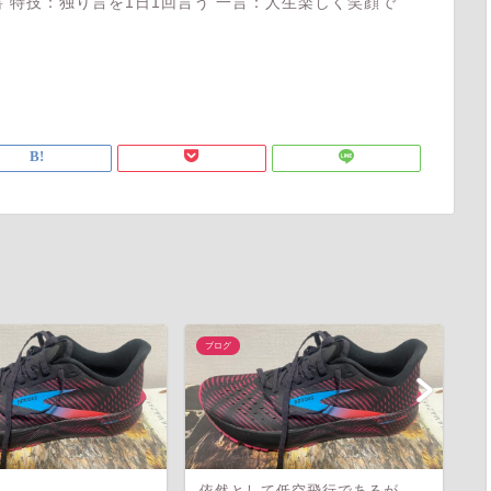
 特技：独り言を1日1回言う 一言：人生楽しく笑顔で
ブログ
ブ
依然として低空飛行であるが
結