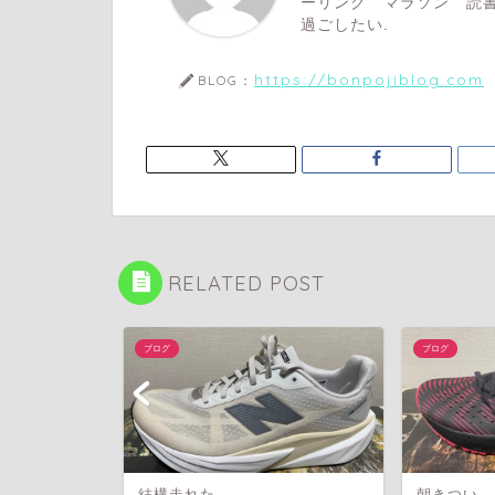
ーリング マラソン 読書
過ごしたい.
https://bonpojiblog.com
BLOG：
RELATED POST
ブログ
ブログ
であるが
結構走れた
朝きつい