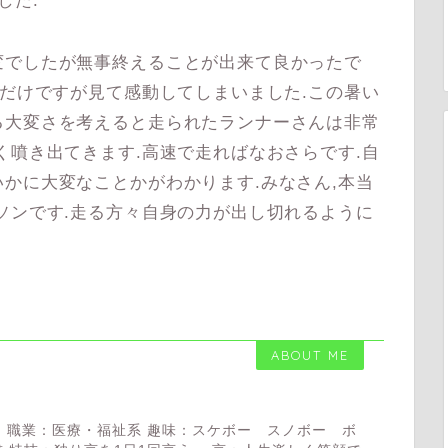
した.
でしたが無事終えることが出来て良かったで
しだけですが見て感動してしまいました.この暑い
る大変さを考えると走られたランナーさんは非常
く噴き出てきます.高速で走ればなおさらです.自
かに大変なことかがわかります.みなさん,本当
ソンです.走る方々自身の力が出し切れるように
ABOUT ME
 職業：医療・福祉系 趣味：スケボー スノボー ボ