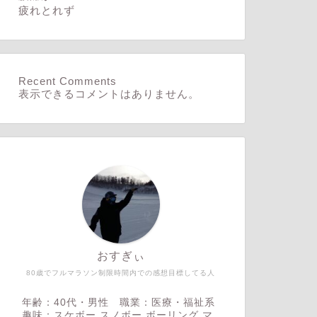
疲れとれず
Recent Comments
表示できるコメントはありません。
おすぎぃ
80歳でフルマラソン制限時間内での感想目標してる人
年齢：40代・男性 職業：医療・福祉系
趣味：スケボー,スノボー,ボーリング,マ