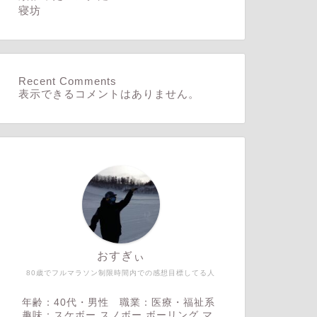
寝坊
Recent Comments
表示できるコメントはありません。
おすぎぃ
80歳でフルマラソン制限時間内での感想目標してる人
年齢：40代・男性 職業：医療・福祉系
趣味：スケボー,スノボー,ボーリング,マ