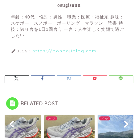
osugisann
年齢：40代 性別：男性 職業：医療・福祉系 趣味：
スケボー スノボー ボーリング マラソン 読書 特
技：独り言を1日1回言う 一言：人生楽しく笑顔で過ご
したい.
https://bonpojiblog.com
BLOG：
RELATED POST
グ
ブログ
ブログ