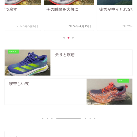
しずつ戻す
今の瞬間を大切に
疲労が中々とれない
2026年3月6日
2026年4月15日
2025年7
走りと瞑想
寝苦しい夜