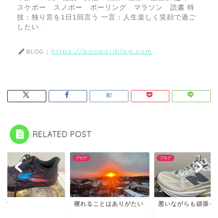
スケボー スノボー ボーリング マラソン 読書 特
技：独り言を1日1回言う 一言：人生楽しく笑顔で過ご
したい.
https://bonpojiblog.com
BLOG：
RELATED POST
グ
ブログ
ブログ
え方
寝れることはありがたい
悪いながらも頑張っ