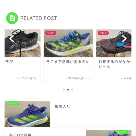
RELATED POST
グ
ブログ
ブログ
虚や学び
そこまで意味があるのか
行動するのがなかな
いへん
2025年3月5日
2026年6月28日
2024年1
梅雨入り
今日は2部練