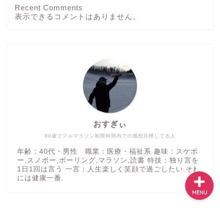
Recent Comments
ホーム
表示できるコメントはありません。
ブログ
その他
運動方法
おすぎぃ
つぶやき
80歳でフルマラソン制限時間内での感想目標してる人
年齢：40代・男性 職業：医療・福祉系 趣味：スケボ
ー,スノボー,ボーリング,マラソン,読書 特技：独り言を
1日1回は言う 一言：人生楽しく笑顔で過ごしたい.それ
には健康一番.
MENU
2023–2026 共に動いて健康