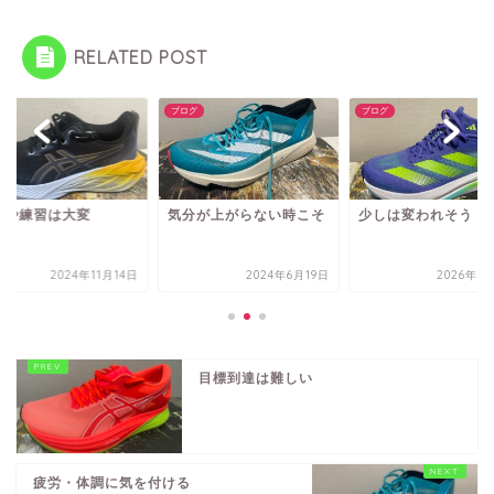
RELATED POST
グ
ブログ
ブログ
整や練習は大変
気分が上がらない時こそ
少しは変われそう
2024年11月14日
2024年6月19日
2026年3
目標到達は難しい
疲労・体調に気を付ける