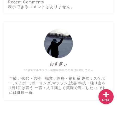
Recent Comments
ホーム
表示できるコメントはありません。
ブログ
その他
運動方法
おすぎぃ
つぶやき
80歳でフルマラソン制限時間内での感想目標してる人
年齢：40代・男性 職業：医療・福祉系 趣味：スケボ
ー,スノボー,ボーリング,マラソン,読書 特技：独り言を
1日1回は言う 一言：人生楽しく笑顔で過ごしたい.それ
には健康一番.
MENU
2023–2026 共に動いて健康